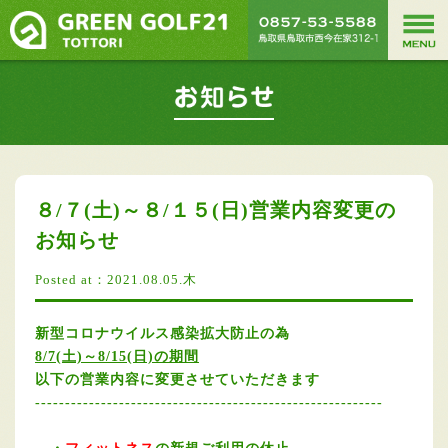
８/７(土)～８/１５(日)営業内容変更の
お知らせ
Posted at：2021.08.05.木
新型コロナウイルス感染拡大防止の為
8/7(土)～8/15(日)の期間
以下の営業内容に変更させていただきます
‐‐‐‐‐‐‐‐‐‐‐‐‐‐‐‐‐‐‐‐‐‐‐‐‐‐‐‐‐‐‐‐‐‐‐‐‐‐‐‐‐‐‐‐‐‐‐‐‐‐‐‐‐‐‐‐‐‐