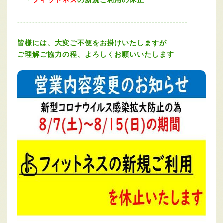
・
フィットネス
の新規ご利用の休止
‐‐‐‐‐‐‐‐‐‐‐‐‐‐‐‐‐‐‐‐‐‐‐‐‐‐‐‐‐‐‐‐‐‐‐‐‐‐‐‐‐‐‐‐‐‐‐‐‐‐‐‐‐‐‐‐‐
皆様には、大変ご不便をお掛けいたしますが
ご理解ご協力の程、よろしくお願いいたします