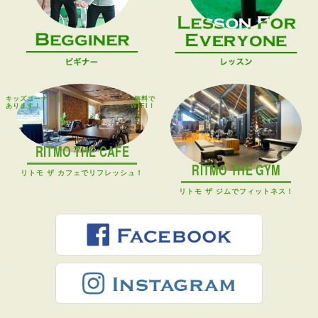
キッズコーナーも
無料で
あります！
WIFI！
RITMO THE CAFE
RITMO THE GYM
リトモ ザ カフェでリフレッシュ！
リトモ ザ ジムでフィットネス！