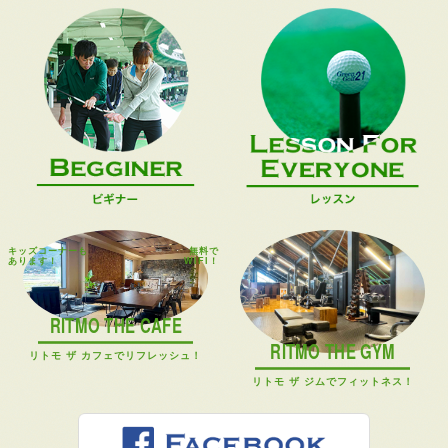
キッズコーナーも
無料で
あります！
WIFI！
RITMO THE CAFE
RITMO THE GYM
リトモ ザ カフェでリフレッシュ！
リトモ ザ ジムでフィットネス！