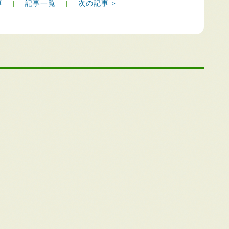
事
|
記事一覧
|
次の記事 >