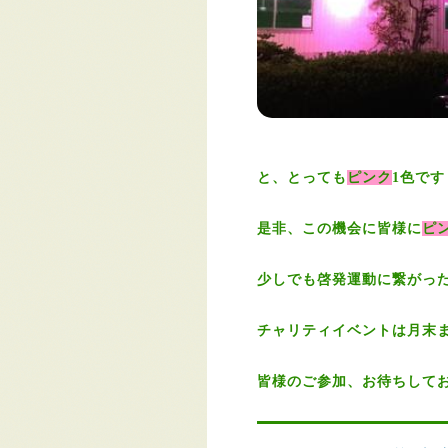
と、とっても
ピンク
1色です
是非、この機会に皆様に
ピ
少しでも啓発運動に繋がっ
チャリティイベントは月末
皆様のご参加、お待ちしており