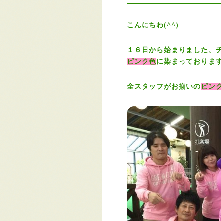
こんにちわ(^^)
１６日から始まりました、
ピンク色
に染まっておりま
全スタッフがお揃いの
ピン